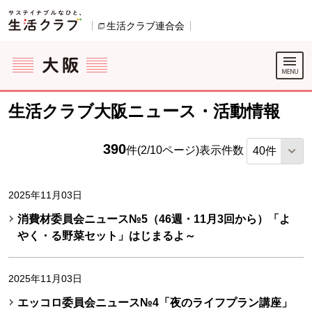
本文へジャンプする。
ページの先頭です。
生活クラブ連合会
別のウィンドウで開きます。
ここからサイト内共通メニューです。
サイト内共通メニューをスキップする
サイト内共通メニューここまで。
生活クラブ大阪ニュース・活動情報
390
件(2/10ページ)
表示件数
2025年11月03日
消費材委員会ニュース№5（46週・11月3回から）「よ
やく・る野菜セット」はじまるよ～
2025年11月03日
エッコロ委員会ニュース№4「夜のライフプラン講座」