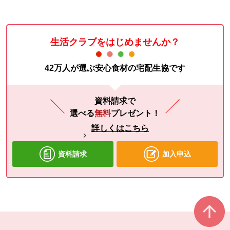
生活クラブをはじめませんか？
42万人が選ぶ安心食材の宅配生協です
資料請求で
選べる
無料
プレゼント！
詳しくはこちら
資料請求
加入申込
本文ここまで。
ここから共通フッターメニューです。