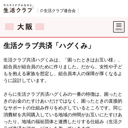
本文へジャンプする。
ページの先頭です。
生活クラブ連合会
別のウィンドウで開きます。
ここからサイト内共通メニューです。
サイト内共通メニューをスキップする
サイト内共通メニューここまで。
生活クラブ共済「ハグくみ」
生活クラブ共済ハグくみは、「困ったときはお互い様」、
組合員が組合員のために作りました。だから、女性や子ど
もを抱える家族を想定し、組合員本人の保障が厚くなるよ
うに設計しています。
さらに生活クラブ共済ハグくみの一番の特徴は、困ったと
きのお金のたすけあいだけではなく、困ったときの直接的
なサポートの仕組み作りをめざしているところです。同じ
消費材を共同購入している地域の仲間がお互いにたすけあ
ったり、地域の福祉団体と連携したりする仕組み（生活ク