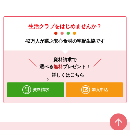
生活クラブをはじめませんか？
42万人が選ぶ安心食材の宅配生協です
資料請求で
選べる
無料
プレゼント！
詳しくはこちら
資料請求
加入申込
本文ここまで。
ここから共通フッターメニューです。