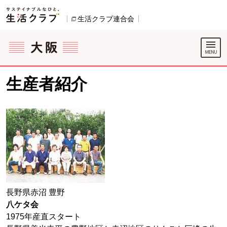
本文へジャンプする。
ページの先頭です。
生活クラブ連合会
別のウィンドウで開きます。
ここからサイト内共通メニューです。
サイト内共通メニューをスキップする
サイト内共通メニューここまで。
生産者紹介
長野県赤沼 豊野
八ケタ会
1975年産直スタート