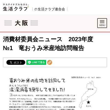
本文へジャンプする。
ページの先頭です。
生活クラブ連合会
別のウィンドウで開きます。
ここからサイト内共通メニューです。
サイト内共通メニューをスキップする
サイト内共通メニューここまで。
消費材委員会ニュース 2023年度
№1 竜おうみ米産地訪問報告