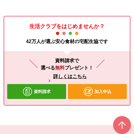
生活クラブをはじめませんか？
42万人が選ぶ安心食材の宅配生協です
資料請求で
選べる
無料
プレゼント！
詳しくはこちら
資料請求
加入申込
本文ここまで。
ここから共通フッターメニューです。