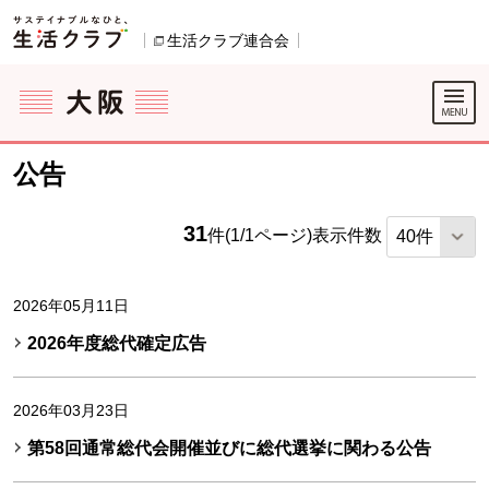
本文へジャンプする。
ページの先頭です。
生活クラブ連合会
別のウィンドウで開きます。
ここからサイト内共通メニューです。
サイト内共通メニューをスキップする
サイト内共通メニューここまで。
公告
31
件(1/1ページ)
表示件数
2026年05月11日
2026年度総代確定広告
2026年03月23日
第58回通常総代会開催並びに総代選挙に関わる公告