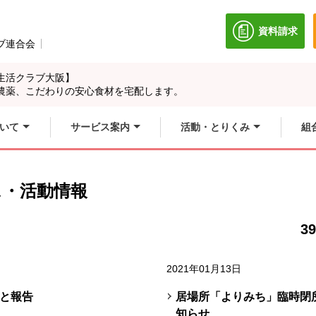
資料請求
別のウィン
ブ連合会
別のウィンドウで開きます。
生活クラブ大阪】
農薬、こだわりの安心食材を宅配します。
いて
サービス案内
活動・とりくみ
組
ス・活動情報
39
2021年01月13日
と報告
居場所「よりみち」臨時閉所の
知らせ