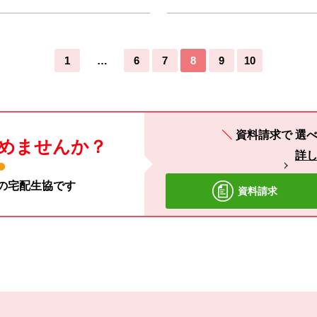
…
1
6
7
8
9
10
資料請求で
選べ
めませんか？
詳
材の宅配生協です
資料請求