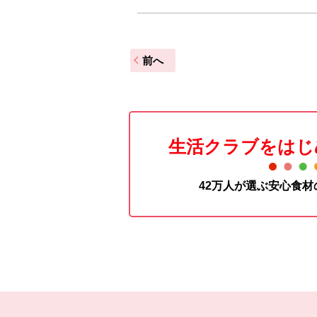
前へ
生活クラブをはじ
42万人が選ぶ安心食
本文ここまで。
ここから共通フッターメニューです。