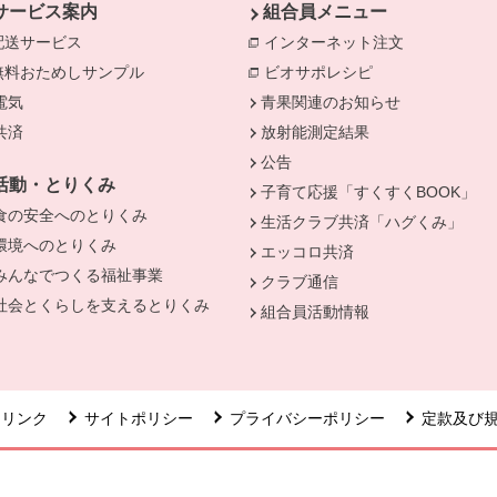
サービス案内
組合員メニュー
配送サービス
インターネット注文
別のウィンド
無料おためしサンプル
ビオサポレシピ
別のウィンドウで
電気
別のウィンドウで開きます。
青果関連のお知らせ
きます。
共済
別のウィンドウで開きます。
放射能測定結果
公告
活動・とりくみ
子育て応援「すくすくBOOK」
食の安全へのとりくみ
別のウィンドウで開きます。
生活クラブ共済「ハグくみ」
環境へのとりくみ
別のウィンドウで開きます。
エッコロ共済
みんなでつくる福祉事業
別のウィンドウで開きます。
クラブ通信
社会とくらしを支えるとりくみ
別のウィンドウで開きます。
組合員活動情報
リンク
サイトポリシー
プライバシーポリシー
定款及び