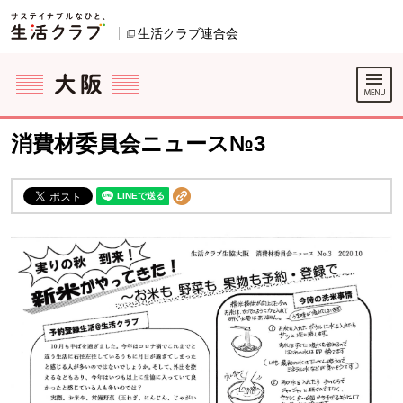
本文へジャンプする。
ページの先頭です。
生活クラブ連合会
別のウィンドウで開きます。
ここからサイト内共通メニューです。
サイト内共通メニューをスキップする
サイト内共通メニューここまで。
消費材委員会ニュース№3