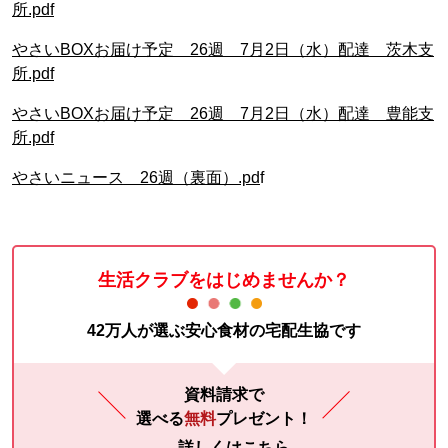
所.pdf
やさいBOXお届け予定 26週 7月2日（水）配達 茨木支
所.pdf
やさいBOXお届け予定 26週 7月2日（水）配達 豊能支
所.pdf
やさいニュース 26週（裏面）.pd
f
生活クラブをはじめませんか？
42万人が選ぶ安心食材の宅配生協です
資料請求で
選べる
無料
プレゼント！
詳しくはこちら