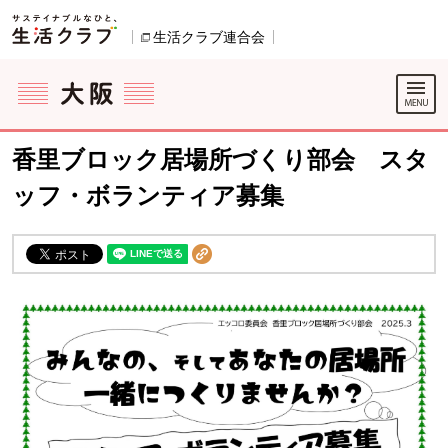
本文へジャンプする。
ページの先頭です。
生活クラブ連合会
別のウィンドウで開きます。
ここからサイト内共通メニューです。
サイト内共通メニューをスキップする
サイト内共通メニューここまで。
香里ブロック居場所づくり部会 スタ
ッフ・ボランティア募集