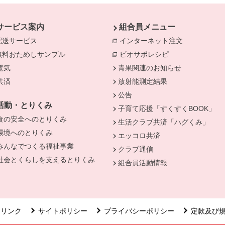
サービス案内
組合員メニュー
配送サービス
インターネット注文
別のウィンド
無料おためしサンプル
ビオサポレシピ
別のウィンドウで
電気
別のウィンドウで開きます。
青果関連のお知らせ
きます。
共済
別のウィンドウで開きます。
放射能測定結果
公告
活動・とりくみ
子育て応援「すくすくBOOK」
食の安全へのとりくみ
別のウィンドウで開きます。
生活クラブ共済「ハグくみ」
環境へのとりくみ
別のウィンドウで開きます。
エッコロ共済
みんなでつくる福祉事業
別のウィンドウで開きます。
クラブ通信
社会とくらしを支えるとりくみ
別のウィンドウで開きます。
組合員活動情報
リンク
サイトポリシー
プライバシーポリシー
定款及び