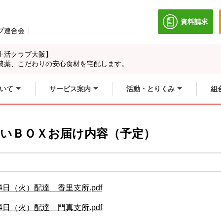
資料請求
別のウィン
ブ連合会
別のウィンドウで開きます。
生活クラブ大阪】
農薬、こだわりの安心食材を宅配します。
いて
サービス案内
活動・とりくみ
組
やさいＢＯＸお届け内容（予定）
4日（火）配達 香里支所.pdf
4日（火）配達 門真支所.pdf