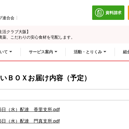
資料請求
別のウィン
ブ連合会
別のウィンドウで開きます。
生活クラブ大阪】
農薬、こだわりの安心食材を宅配します。
いて
サービス案内
活動・とりくみ
組
やさいＢＯＸお届け内容（予定）
6日（水）配達 香里支所.pdf
6日（水）配達 門真支所.pdf