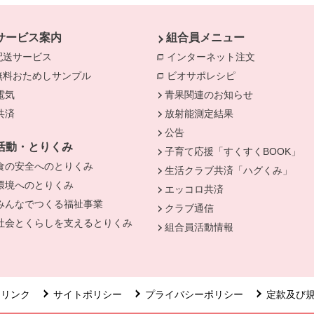
サービス案内
組合員メニュー
配送サービス
インターネット注文
別のウィンド
無料おためしサンプル
ビオサポレシピ
別のウィンドウで
電気
別のウィンドウで開きます。
青果関連のお知らせ
きます。
共済
別のウィンドウで開きます。
放射能測定結果
公告
活動・とりくみ
子育て応援「すくすくBOOK」
食の安全へのとりくみ
別のウィンドウで開きます。
生活クラブ共済「ハグくみ」
環境へのとりくみ
別のウィンドウで開きます。
エッコロ共済
みんなでつくる福祉事業
別のウィンドウで開きます。
クラブ通信
社会とくらしを支えるとりくみ
別のウィンドウで開きます。
組合員活動情報
リンク
サイトポリシー
プライバシーポリシー
定款及び