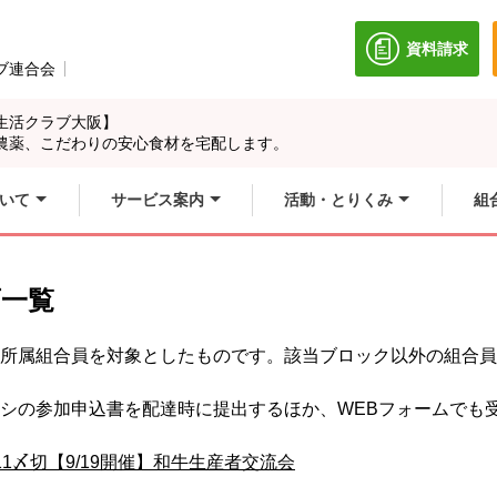
資料請求
別のウィン
ブ連合会
別のウィンドウで開きます。
生活クラブ大阪】
農薬、こだわりの安心食材を宅配します。
いて
サービス案内
活動・とりくみ
組
画一覧
ク所属組合員を対象としたものです。該当ブロック以外の組合
ラシの参加申込書を配達時に提出するほか、WEBフォームでも
11〆切【9/19開催】和牛生産者交流会