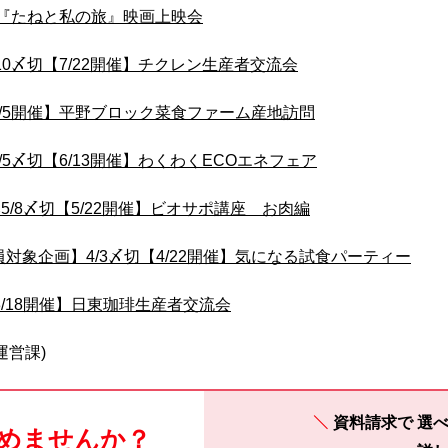
催】『たねと私の旅』映画上映会
10〆切【7/22開催】チクレン生産者交流会
6/5開催】平野ブロック菜食ファーム産地訪問
/5〆切【6/13開催】わくわくECOエネフェア
5/8〆切【5/22開催】ビオサポ講座 お肉編
象企画】4/3〆切【4/22開催】気になる試食パーティー
②3/18開催】日東珈琲生産者交流会
運営課)
資料請求で
選べ
めませんか？