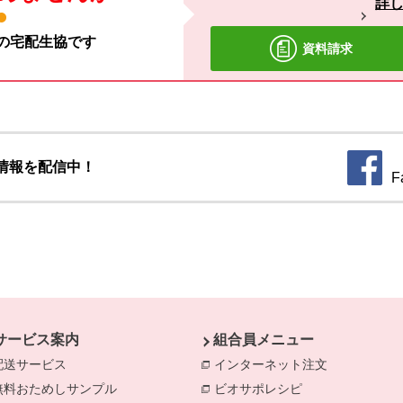
詳
材の宅配生協です
資料請求
情報を配信中！
別のウ
F
サービス案内
組合員メニュー
配送サービス
インターネット注文
別のウィンド
無料おためしサンプル
ビオサポレシピ
別のウィンドウで