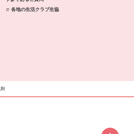
各地の生活クラブ生協
別のウィンドウで開きます。
規則
ページ