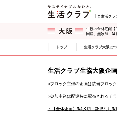
本文へジャンプする。
ページの先頭です。
生活クラ
生協の食材宅配【
国産、無添加、減
ここからサイト内共通メニューです。
サイト内共通メニューをスキップする
トップ
生活クラブ大阪につ
サイト内共通メニューここまで。
生活クラブ生協大阪企
○ブロック主催の企画は該当ブロッ
○参加申込は配達時に配布されるチ
・【全体企画】9/4〆切・託児なし9/