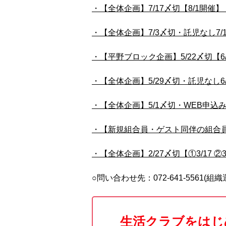
・【全体企画】7/17〆切【8/1開
・【全体企画】7/3〆切・託児なし7/
・【平野ブロック企画】5/22〆切【
・【全体企画】5/29〆切・託児なし6
・【全体企画】5/1〆切・WEB申込み
・【新規組合員・ゲスト同伴の組合員対
・【全体企画】2/27〆切【①3/17 
○問い合わせ先：072-641-5561(組織
生活クラブをはじ