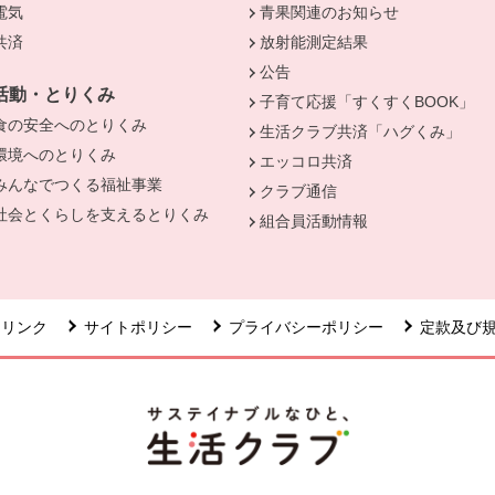
電気
別のウィンドウで開きます。
青果関連のお知らせ
きます。
共済
別のウィンドウで開きます。
放射能測定結果
公告
活動・とりくみ
子育て応援「すくすくBOOK」
食の安全へのとりくみ
別のウィンドウで開きます。
生活クラブ共済「ハグくみ」
環境へのとりくみ
別のウィンドウで開きます。
エッコロ共済
みんなでつくる福祉事業
別のウィンドウで開きます。
クラブ通信
社会とくらしを支えるとりくみ
別のウィンドウで開きます。
組合員活動情報
リンク
サイトポリシー
プライバシーポリシー
定款及び