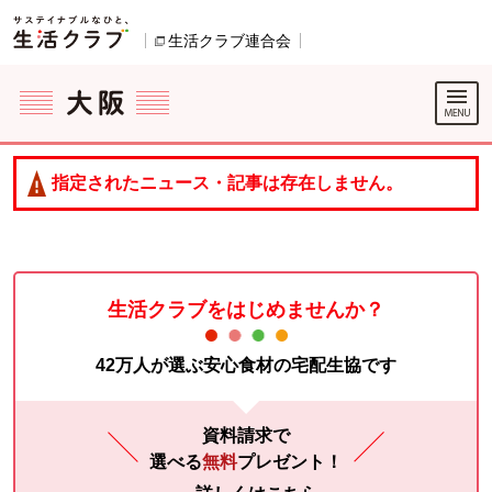
本文へジャンプする。
ページの先頭です。
生活クラブ連合会
別のウィンドウで開きます。
ここからサイト内共通メニューです。
サイト内共通メニューをスキップする
サイト内共通メニューここまで。
指定されたニュース・記事は存在しません。
生活クラブをはじめませんか？
42万人が選ぶ安心食材の宅配生協です
資料請求で
選べる
無料
プレゼント！