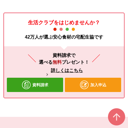
生活クラブをはじめませんか？
42万人が選ぶ安心食材の宅配生協です
資料請求で
選べる
無料
プレゼント！
詳しくはこちら
資料請求
加入申込
本文ここまで。
ここから共通フッターメニューです。