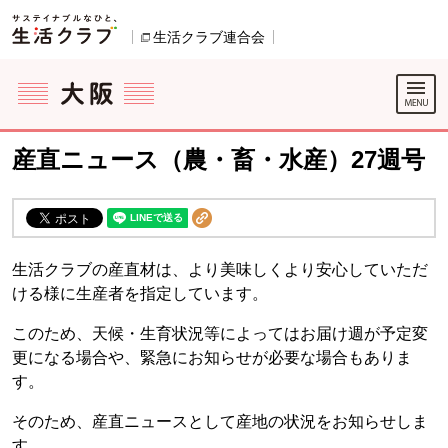
本文へジャンプする。
ページの先頭です。
生活クラブ連合会
別のウィンドウで開きます。
ここからサイト内共通メニューです。
サイト内共通メニューをスキップする
サイト内共通メニューここまで。
産直ニュース（農・畜・水産）27週号
生活クラブの産直材は、より美味しくより安心していただ
ける様に生産者を指定しています。
このため、天候・生育状況等によってはお届け週が予定変
更になる場合や、緊急にお知らせが必要な場合もありま
す。
そのため、産直ニュースとして産地の状況をお知らせしま
す。