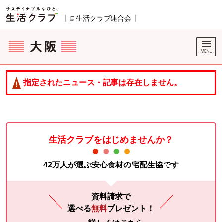
本文へジャンプする。
ページの先頭です。
生活クラブ連合会
別のウィンドウで開きます。
ここからサイト内共通メニューです。
サイト内共通メニューをスキップする
サイト内共通メニューここまで。
指定されたニュース・記事は存在しません。
生活クラブをはじめませんか？
42万人が選ぶ安心食材の宅配生協です
資料請求で
選べる
無料
プレゼント！