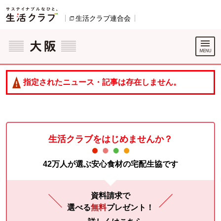
本文へジャンプする。
ページの先頭です。
生活クラブ連合会
別のウィンドウで開きます。
ここからサイト内共通メニューです。
サイト内共通メニューをスキップする
サイト内共通メニューここまで。
指定されたニュース・記事は存在しません。
生活クラブをはじめませんか？
42万人が選ぶ安心食材の宅配生協です
資料請求で
選べる
無料
プレゼント！