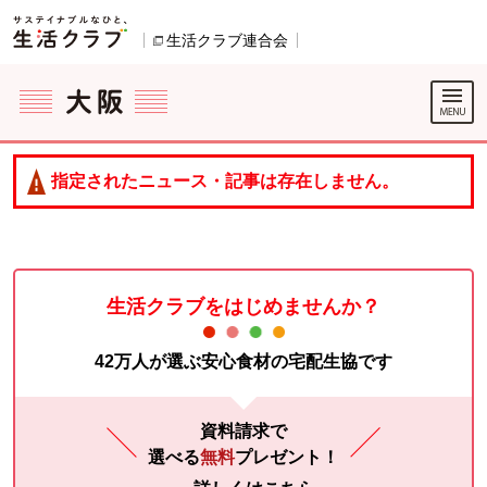
本文へジャンプする。
ページの先頭です。
生活クラブ連合会
別のウィンドウで開きます。
ここからサイト内共通メニューです。
サイト内共通メニューをスキップする
サイト内共通メニューここまで。
指定されたニュース・記事は存在しません。
生活クラブをはじめませんか？
42万人が選ぶ安心食材の宅配生協です
資料請求で
選べる
無料
プレゼント！