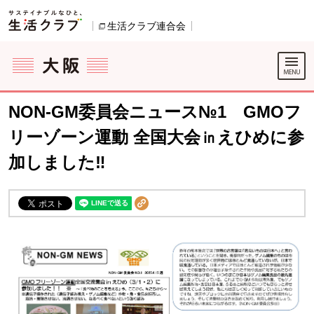
本文へジャンプする。
ページの先頭です。
生活クラブ連合会
別のウィンドウで開きます。
ここからサイト内共通メニューです。
サイト内共通メニューをスキップする
サイト内共通メニューここまで。
NON-GM委員会ニュース№1 GMOフ
リーゾーン運動 全国大会㏌えひめに参
加しました‼