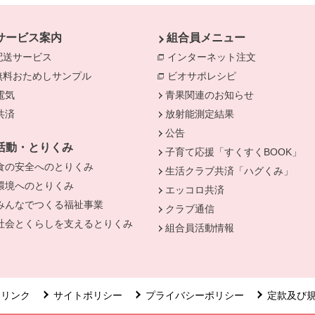
サービス案内
組合員メニュー
配送サービス
インターネット注文
別のウィンド
無料おためしサンプル
ビオサポレシピ
別のウィンドウで
電気
別のウィンドウで開きます。
青果関連のお知らせ
きます。
共済
別のウィンドウで開きます。
放射能測定結果
公告
活動・とりくみ
子育て応援「すくすくBOOK」
食の安全へのとりくみ
別のウィンドウで開きます。
生活クラブ共済「ハグくみ」
環境へのとりくみ
別のウィンドウで開きます。
エッコロ共済
みんなでつくる福祉事業
別のウィンドウで開きます。
クラブ通信
社会とくらしを支えるとりくみ
別のウィンドウで開きます。
組合員活動情報
リンク
サイトポリシー
プライバシーポリシー
定款及び