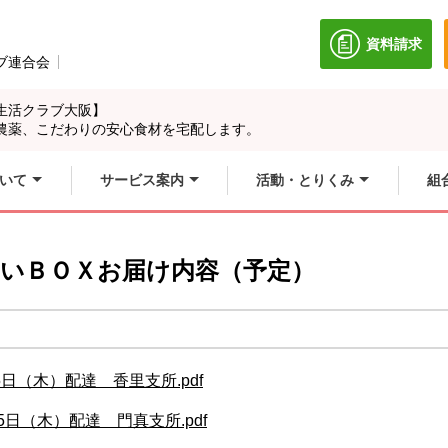
資料請求
別のウィン
ブ連合会
別のウィンドウで開きます。
生活クラブ大阪】
農薬、こだわりの安心食材を宅配します。
いて
サービス案内
活動・とりくみ
組
やさいＢＯＸお届け内容（予定）
5日（木）配達 香里支所.pdf
5日（木）配達 門真支所.pdf