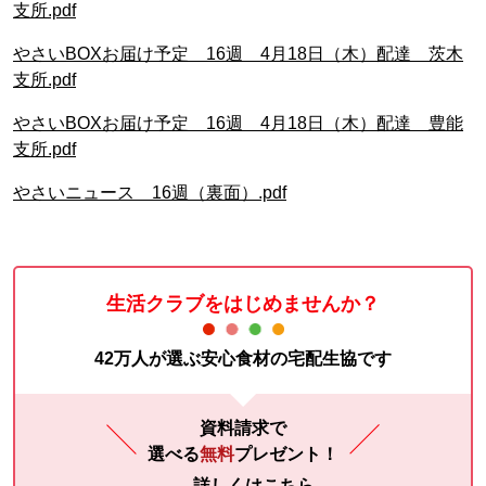
支所.pdf
やさいBOXお届け予定 16週 4月18日（木）配達 茨木
支所.pdf
やさいBOXお届け予定 16週 4月18日（木）配達 豊能
支所.pdf
やさいニュース 16週（裏面）.pd
f
生活クラブをはじめませんか？
42万人が選ぶ安心食材の宅配生協です
資料請求で
選べる
無料
プレゼント！
詳しくはこちら