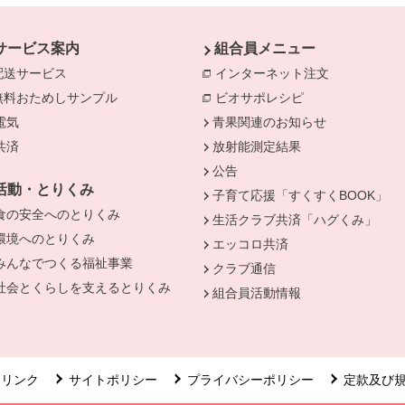
サービス案内
組合員メニュー
配送サービス
インターネット注文
別のウィンド
無料おためしサンプル
ビオサポレシピ
別のウィンドウで
電気
別のウィンドウで開きます。
青果関連のお知らせ
きます。
共済
別のウィンドウで開きます。
放射能測定結果
公告
活動・とりくみ
子育て応援「すくすくBOOK」
食の安全へのとりくみ
別のウィンドウで開きます。
生活クラブ共済「ハグくみ」
環境へのとりくみ
別のウィンドウで開きます。
エッコロ共済
みんなでつくる福祉事業
別のウィンドウで開きます。
クラブ通信
社会とくらしを支えるとりくみ
別のウィンドウで開きます。
組合員活動情報
リンク
サイトポリシー
プライバシーポリシー
定款及び