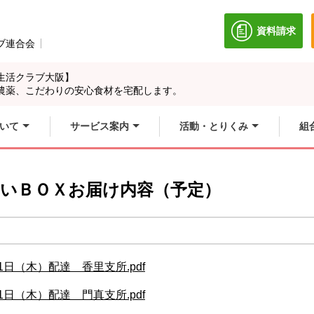
資料請求
別のウィン
ブ連合会
別のウィンドウで開きます。
生活クラブ大阪】
農薬、こだわりの安心食材を宅配します。
いて
サービス案内
活動・とりくみ
組
やさいＢＯＸお届け内容（予定）
1日（木）配達 香里支所.pdf
1日（木）配達 門真支所.pdf