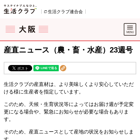
本文へジャンプする。
ページの先頭です。
生活クラブ連合会
別のウィンドウで開きます。
ここからサイト内共通メニューです。
サイト内共通メニューをスキップする
サイト内共通メニューここまで。
産直ニュース（農・畜・水産）23週号
生活クラブの産直材は、より美味しくより安心していただ
ける様に生産者を指定しています。
このため、天候・生育状況等によってはお届け週が予定変
更になる場合や、緊急にお知らせが必要な場合もありま
す。
そのため、産直ニュースとして産地の状況をお知らせしま
す。