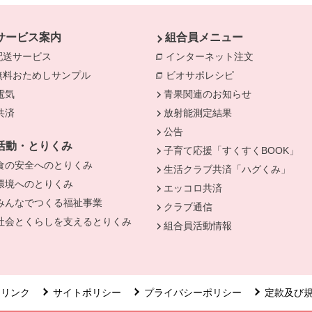
サービス案内
組合員メニュー
配送サービス
インターネット注文
別のウィンド
無料おためしサンプル
ビオサポレシピ
別のウィンドウで
電気
別のウィンドウで開きます。
青果関連のお知らせ
きます。
共済
別のウィンドウで開きます。
放射能測定結果
公告
活動・とりくみ
子育て応援「すくすくBOOK」
食の安全へのとりくみ
別のウィンドウで開きます。
生活クラブ共済「ハグくみ」
環境へのとりくみ
別のウィンドウで開きます。
エッコロ共済
みんなでつくる福祉事業
別のウィンドウで開きます。
クラブ通信
社会とくらしを支えるとりくみ
別のウィンドウで開きます。
組合員活動情報
リンク
サイトポリシー
プライバシーポリシー
定款及び