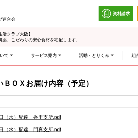
資料請求
別のウィン
ブ連合会
別のウィンドウで開きます。
生活クラブ大阪】
農薬、こだわりの安心食材を宅配します。
いて
サービス案内
活動・とりくみ
組
さいＢＯＸお届け内容（予定）
日（水）配達 香里支所.pdf
日（水）配達 門真支所.pdf