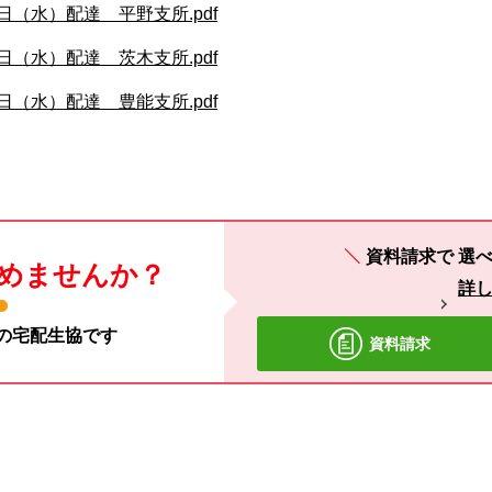
日（水）配達 平野支所.pdf
日（水）配達 茨木支所.pdf
日（水）配達 豊能支所.pdf
資料請求で
選べ
めませんか？
詳
材の宅配生協です
資料請求