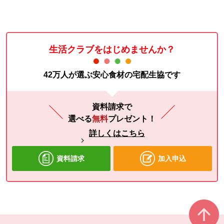
生活クラブをはじめませんか？
42万人が選ぶ安心食材の宅配生協です
資料請求で
選べる
無料
プレゼント！
詳しくはこちら
資料請求
加入申込
本文ここまで。
ここから共通フッターメニューです。