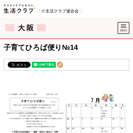
本文へジャンプする。
ページの先頭です。
生活クラブ連合会
別のウィンドウで開きます。
ここからサイト内共通メニューです。
サイト内共通メニューをスキップする
サイト内共通メニューここまで。
子育てひろば便り№14