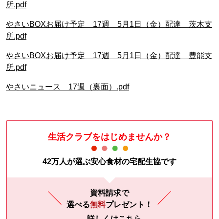
所.pdf
やさいBOXお届け予定 17週 5月1日（金）配達 茨木支
所.pdf
やさいBOXお届け予定 17週 5月1日（金）配達 豊能支
所.pdf
やさいニュース 17週（裏面）.pdf
生活クラブをはじめませんか？
42万人が選ぶ安心食材の宅配生協です
資料請求で
選べる
無料
プレゼント！
詳しくはこちら