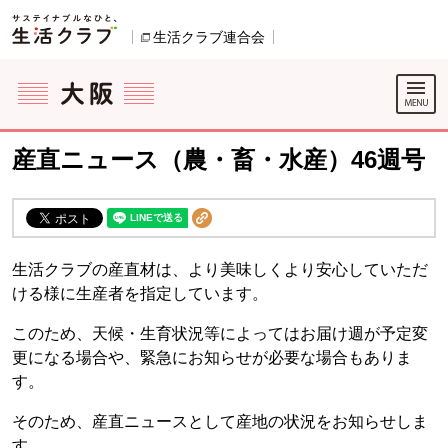
本文へジャンプする。
ページの先頭です。
生活クラブ連合会
別のウィンドウで開きます。
ここからサイト内共通メニューです。
サイト内共通メニューをスキップする
サイト内共通メニューここまで。
産直ニュース（農・畜・水産）46週号
生活クラブの産直材は、より美味しくより安心していただ
ける様に生産者を指定しています。
このため、天候・生育状況等によってはお届け週が予定変
更になる場合や、緊急にお知らせが必要な場合もありま
す。
そのため、産直ニュースとして産地の状況をお知らせしま
す。