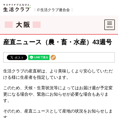
本文へジャンプする。
ページの先頭です。
生活クラブ連合会
別のウィンドウで開きます。
ここからサイト内共通メニューです。
サイト内共通メニューをスキップする
サイト内共通メニューここまで。
産直ニュース（農・畜・水産）43週号
生活クラブの産直材は、より美味しくより安心していただ
ける様に生産者を指定しています。
このため、天候・生育状況等によってはお届け週が予定変
更になる場合や、緊急にお知らせが必要な場合もありま
す。
そのため、産直ニュースとして産地の状況をお知らせしま
す。