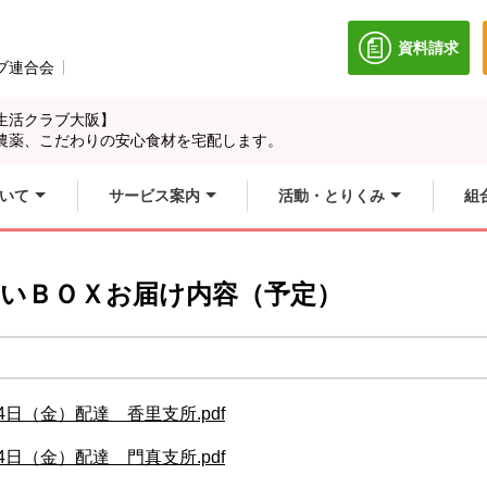
資料請求
別のウィン
ブ連合会
別のウィンドウで開きます。
生活クラブ大阪】
農薬、こだわりの安心食材を宅配します。
いて
サービス案内
活動・とりくみ
組
やさいＢＯＸお届け内容（予定）
4日（金）配達 香里支所.pdf
4日（金）配達 門真支所.pdf