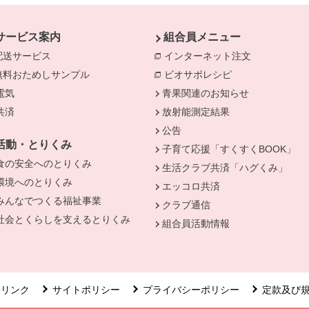
サービス案内
組合員メニュー
配送サービス
インターネット注文
別のウィンド
無料おためしサンプル
ビオサポレシピ
別のウィンドウで
電気
別のウィンドウで開きます。
青果関連のお知らせ
きます。
共済
別のウィンドウで開きます。
放射能測定結果
公告
活動・とりくみ
子育て応援「すくすくBOOK」
食の安全へのとりくみ
別のウィンドウで開きます。
生活クラブ共済「ハグくみ」
環境へのとりくみ
別のウィンドウで開きます。
エッコロ共済
みんなでつくる福祉事業
別のウィンドウで開きます。
クラブ通信
社会とくらしを支えるとりくみ
別のウィンドウで開きます。
組合員活動情報
リンク
サイトポリシー
プライバシーポリシー
定款及び