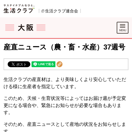
本文へジャンプする。
ページの先頭です。
生活クラブ連合会
別のウィンドウで開きます。
ここからサイト内共通メニューです。
サイト内共通メニューをスキップする
サイト内共通メニューここまで。
産直ニュース（農・畜・水産）37週号
生活クラブの産直材は、より美味しくより安心していただ
ける様に生産者を指定しています。
このため、天候・生育状況等によってはお届け週が予定変
更になる場合や、緊急にお知らせが必要な場合もありま
す。
そのため、産直ニュースとして産地の状況をお知らせしま
す。