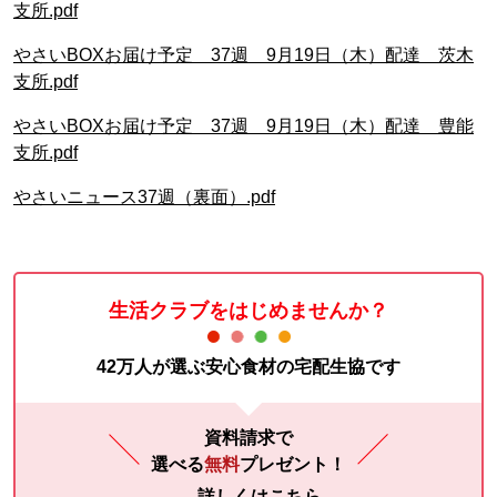
支所.pdf
やさいBOXお届け予定 37週 9月19日（木）配達 茨木
支所.pdf
やさいBOXお届け予定 37週 9月19日（木）配達 豊能
支所.pdf
やさいニュース37週（裏面）.pdf
生活クラブをはじめませんか？
42万人が選ぶ安心食材の宅配生協です
資料請求で
選べる
無料
プレゼント！
詳しくはこちら