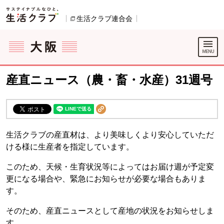
本文へジャンプする。
ページの先頭です。
生活クラブ連合会
別のウィンドウで開きます。
ここからサイト内共通メニューです。
サイト内共通メニューをスキップする
サイト内共通メニューここまで。
産直ニュース（農・畜・水産）31週号
生活クラブの産直材は、より美味しくより安心していただ
ける様に生産者を指定しています。
このため、天候・生育状況等によってはお届け週が予定変
更になる場合や、緊急にお知らせが必要な場合もありま
す。
そのため、産直ニュースとして産地の状況をお知らせしま
す。