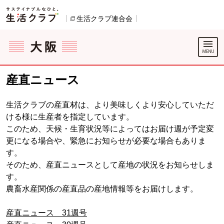
本文へジャンプする。
ページの先頭です。
生活クラブ連合会
別のウィンドウで開きます。
ここからサイト内共通メニューです。
サイト内共通メニューをスキップする
サイト内共通メニューここまで。
産直ニュース
生活クラブの産直材は、より美味しくより安心していただ
ける様に生産者を指定しています。
このため、天候・生育状況等によってはお届け週が予定変
更になる場合や、緊急にお知らせが必要な場合もありま
す。
そのため、産直ニュースとして産地の状況をお知らせしま
す。
農畜水産関係の産直品の産地情報等をお届けします。
産直ニュース 31週号