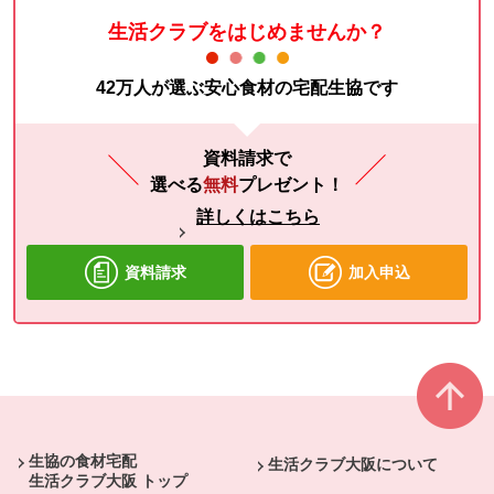
生活クラブをはじめませんか？
42万人が選ぶ安心食材の宅配生協です
資料請求で
選べる
無料
プレゼント！
詳しくはこちら
資料請求
加入申込
本文ここまで。
ここから共通フッターメニューです。
生協の食材宅配
生活クラブ大阪について
生活クラブ大阪 トップ