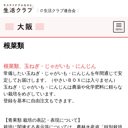
本文へジャンプする。
ページの先頭です。
生活クラブ連合会
別のウィンドウで開きます。
ここからサイト内共通メニューです。
サイト内共通メニューをスキップする
サイト内共通メニューここまで。
根菜類
根菜類、玉ねぎ・じゃがいも・にんじん
常備したい玉ねぎ・じゃがいも・にんじんを年間通じて安
定してお届けします。（やさいＢＯＸには入りません）
玉ねぎ・じゃがいも・にんじんは農薬や化学肥料に頼らな
い栽培をめざしています。
登録を基本に自由注文もできます。
【青果類 栽培の表記・表現について】
栽培に関連する表示等については、農林水産省「特別栽培