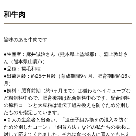
和牛肉
旨味のある牛肉です
●生産者：麻井誠治さん（熊本県上益城郡）、淵上敦雄さ
ん（熊本県山鹿市）
●品種：褐毛和種
●出荷月齢：約25ケ月齢（育成期間9ヶ月、肥育期間約16ヶ
月）
●飼料：肥育前期（約6ヶ月まで）は稲わらヘイキューブな
ど粗飼料中心で、肥育後期は配合飼料中心です。配合飼料
の原料コーンと大豆粕は遺伝子組み換えを防ぐため分別し
たものを指定しています。
●２人の生産者と出会い、「遺伝子組み換えの混入を防ぐ
ため分別したコーン」「飼育方法」などの私たちの要求に
対して応えてくれました。それは食べる人に喜んでもらえ