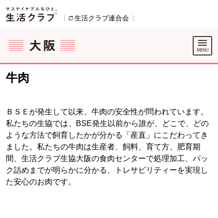
本文へジャンプする。
ページの先頭です。
生活クラブ連合会
別のウィンドウで開きます。
ここからサイト内共通メニューです。
サイト内共通メニューをスキップする
サイト内共通メニューここまで。
牛肉
ＢＳＥが発生して以来、牛肉の安全性が問われています。
私たちの生協では、BSE発生以前から誰が、どこで、どの
ような方法で飼育したかが分かる「産直」にこだわってき
ました。私たちの牛肉は生産者、飼料、育て方、肥育期
間、生活クラブ生協大阪の食肉センターで処理加工、パッ
ク詰めまでが明らかに分かる、トレサビリティーを実現し
た安心のお肉です。