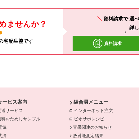
資料請求で
選べ
めませんか？
詳
材の宅配生協です
資料請求
サービス案内
組合員メニュー
配送サービス
インターネット注文
別のウィンド
無料おためしサンプル
ビオサポレシピ
別のウィンドウで
電気
別のウィンドウで開きます。
青果関連のお知らせ
きます。
共済
別のウィンドウで開きます。
放射能測定結果