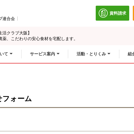
資料請求
別のウィン
ブ連合会
別のウィンドウで開きます。
生活クラブ大阪】
農薬、こだわりの安心食材を宅配します。
いて
サービス案内
活動・とりくみ
組
せフォーム