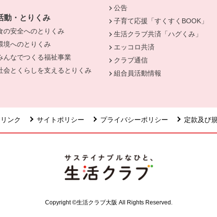
公告
活動・とりくみ
子育て応援「すくすくBOOK」
食の安全へのとりくみ
別のウィンドウで開きます。
生活クラブ共済「ハグくみ」
環境へのとりくみ
別のウィンドウで開きます。
エッコロ共済
みんなでつくる福祉事業
別のウィンドウで開きます。
クラブ通信
社会とくらしを支えるとりくみ
別のウィンドウで開きます。
組合員活動情報
リンク
サイトポリシー
プライバシーポリシー
定款及び
Copyright ©生活クラブ大阪 All Rights Reserved.